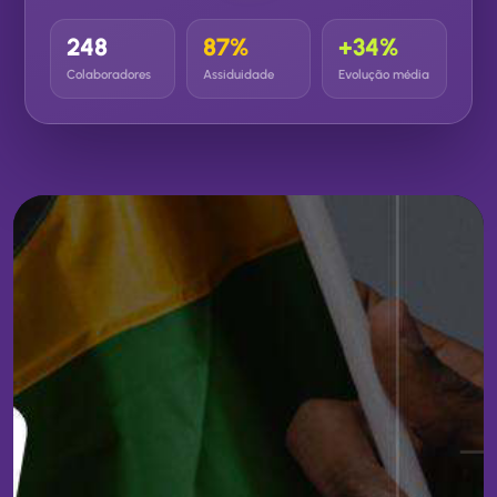
248
87%
+34%
Colaboradores
Assiduidade
Evolução média