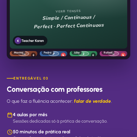
VERB TENSES
Simple / Continuous /
Perfect · Perfect Continuous
Teacher Karen
K
Marina
Pedro
Júlia
Rafael
M
P
J
R
ENTREGÁVEL 03
Conversação com professores
O que faz a fluência acontecer:
falar de verdade
.
4 aulas por mês
Sessões dedicadas só à prática de conversação.
50 minutos de prática real