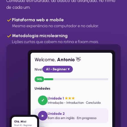
Conteúdo estruturado, do básico ao avançado, no ritmo
de cada um.
Plataforma web e mobile
Mesma experiência no computador e no celular.
Metodologia microlearning
Lições curtas que cabem na rotina e fixam mais.
Welcome,
Antonio
👋
Nível
A1 - Beginner ▾
14%
Unidades
Unidade 1
★★★
✓
Introdução - Introduction · Concluída
Unidade 2
▸
Bom dia em inglês · Em progresso
Olá, Mici
Nível A1 - Beginner