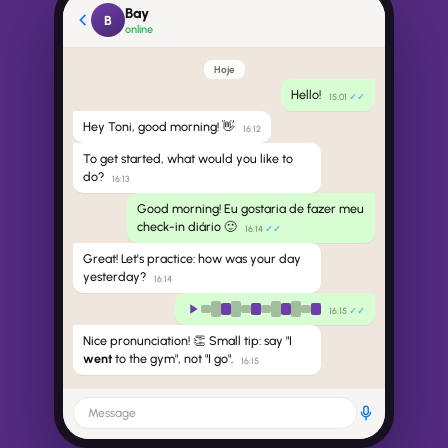
Bay
B
online
Hoje
Hello!
15:01
Hey Toni, good morning! 👋
16:12
To get started, what would you like to
do?
16:13
Good morning! Eu gostaria de fazer meu
check-in diário 🙂
16:14
Great! Let's practice: how was your day
yesterday?
16:14
16:15
Nice pronunciation! 👏 Small tip: say "I
went
to the gym", not "I go".
16:15
Message