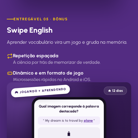
ENTREGÁVEL 05 · BÔNUS
Swipe English
Aprender vocabulário vira um jogo e gruda na memória.
Repetição espaçada
A ciência por trás de memorizar de verdade.
Dinâmico e em formato de jogo
Microssessões rápidas no Android e iOS.
🎮 JOGANDO + APRENDENDO
🔥 12 dias
Qual imagem corresponde à palavra
destacada?
" My dream is to travel by
plane
"
🧳