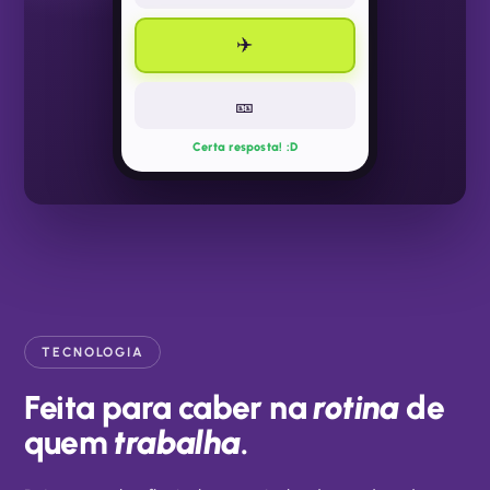
✈️
🎫
Certa resposta! :D
TECNOLOGIA
Feita para caber na
rotina
de
quem
trabalha
.