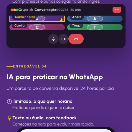
Com professor e outros colegas, falando inglês.
Grupo de Conversação
00:37:12 · 50 min
Teacher Karen
André
K
A
Camila
Tiago
C
T
ENTREGÁVEL 04
IA para praticar no WhatsApp
Um parceiro de conversa disponível 24 horas por dia.
Ilimitado, a qualquer horário
Pratique quando e quanto quiser.
Texto ou áudio, com feedback
Correções na hora para evoluir mais rápido.